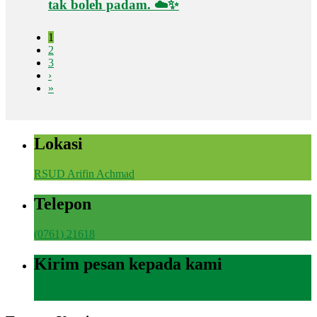
tak boleh padam. ☁️✨
1
2
3
›
»
Lokasi
RSUD Arifin Achmad
Telepon
(0761) 21618
Kirim pesan kepada kami
Kirim Email