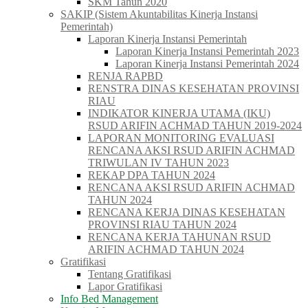
SKM Tahun 2020
SAKIP (Sistem Akuntabilitas Kinerja Instansi
Pemerintah)
Laporan Kinerja Instansi Pemerintah
Laporan Kinerja Instansi Pemerintah 2023
Laporan Kinerja Instansi Pemerintah 2024
RENJA RAPBD
RENSTRA DINAS KESEHATAN PROVINSI
RIAU
INDIKATOR KINERJA UTAMA (IKU)
RSUD ARIFIN ACHMAD TAHUN 2019-2024
LAPORAN MONITORING EVALUASI
RENCANA AKSI RSUD ARIFIN ACHMAD
TRIWULAN IV TAHUN 2023
REKAP DPA TAHUN 2024
RENCANA AKSI RSUD ARIFIN ACHMAD
TAHUN 2024
RENCANA KERJA DINAS KESEHATAN
PROVINSI RIAU TAHUN 2024
RENCANA KERJA TAHUNAN RSUD
ARIFIN ACHMAD TAHUN 2024
Gratifikasi
Tentang Gratifikasi
Lapor Gratifikasi
Info Bed Management