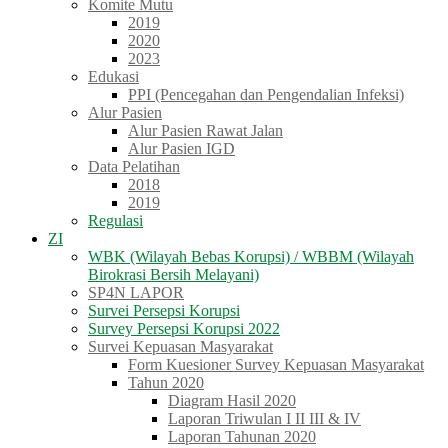
Komite Mutu
2019
2020
2023
Edukasi
PPI (Pencegahan dan Pengendalian Infeksi)
Alur Pasien
Alur Pasien Rawat Jalan
Alur Pasien IGD
Data Pelatihan
2018
2019
Regulasi
ZI
WBK (Wilayah Bebas Korupsi) / WBBM (Wilayah
Birokrasi Bersih Melayani)
SP4N LAPOR
Survei Persepsi Korupsi
Survey Persepsi Korupsi 2022
Survei Kepuasan Masyarakat
Form Kuesioner Survey Kepuasan Masyarakat
Tahun 2020
Diagram Hasil 2020
Laporan Triwulan I II III & IV
Laporan Tahunan 2020