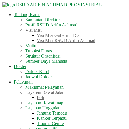
RSUD ARIFIN ACHMAD PROVINSI RIAU
Tentang Kami
Sambutan Direktur
Profil RSUD Arifin Achmad
Visi Misi
Visi Misi Gubernur Riau
Visi Misi RSUD Arifin Achmad
Motto
Tupoksi Dinas
Struktur Organisasi
Sumber Daya Manusia
Dokter
Dokter Kami
Jadwal Dokter
Pelayanan
Maklumat Pelayanan
Layanan Rawat Jalan
Poli
Layanan Rawat Inap
Layanan Unggulan
Jantung Terpadu
Kanker Terpadu
Trauma Centre
Layanan Inovatif