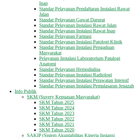
Inap
Standar Pelayanan Pendaftaran Instalasi Rawat
Jalan
Standar Pelayanan Gawat Darurat
Standar Pelayanan Instalasi Rawat Jalan
Standar Pelayanan Instalasi Rawat Inap
Standar Pelayanan Farmasi
Standar Pelayanan Instalasi Patologi Klinik
Standar Pelayanan Instalasi Pengaduan
Masyarakat
Pelayanan Instalasi Laboratorium Patalogi
Anatomi
Standar Pelayanan Hemodialisa
Standar Pelayanan Instalasi Radiologi
Standar Pelayanan Instalasi Perawatan Intensif
Standar Pelayanan Instalasi Pemulasaran Jenazah
Info Publik
SKM (Suvery Kepuasan Masyarakat)
SKM Tahun 2025
SKM Tahun 2024
SKM Tahun 2023
SKM Tahun 2022
SKM Tahun 2021
SKM Tahun 2020
SAKIP (Sistem Akuntabilitas Kinerja Instansi