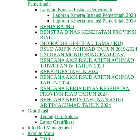
Pemerintah)
Laporan Kinerja Instansi Pemerintah
Laporan Kinerja Instansi Pemerintah 2023
Laporan Kinerja Instansi Pemerintah 2024
RENJA RAPBD
RENSTRA DINAS KESEHATAN PROVINSI
RIAU
INDIKATOR KINERJA UTAMA (IKU)
RSUD ARIFIN ACHMAD TAHUN 2019-2024
LAPORAN MONITORING EVALUASI
RENCANA AKSI RSUD ARIFIN ACHMAD
TRIWULAN IV TAHUN 2023
REKAP DPA TAHUN 2024
RENCANA AKSI RSUD ARIFIN ACHMAD
TAHUN 2024
RENCANA KERJA DINAS KESEHATAN
PROVINSI RIAU TAHUN 2024
RENCANA KERJA TAHUNAN RSUD
ARIFIN ACHMAD TAHUN 2024
Gratifikasi
Tentang Gratifikasi
Lapor Gratifikasi
Info Bed Management
Komite Mutu
2019