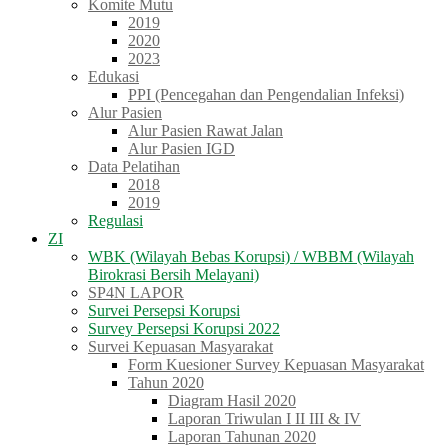
Komite Mutu
2019
2020
2023
Edukasi
PPI (Pencegahan dan Pengendalian Infeksi)
Alur Pasien
Alur Pasien Rawat Jalan
Alur Pasien IGD
Data Pelatihan
2018
2019
Regulasi
ZI
WBK (Wilayah Bebas Korupsi) / WBBM (Wilayah
Birokrasi Bersih Melayani)
SP4N LAPOR
Survei Persepsi Korupsi
Survey Persepsi Korupsi 2022
Survei Kepuasan Masyarakat
Form Kuesioner Survey Kepuasan Masyarakat
Tahun 2020
Diagram Hasil 2020
Laporan Triwulan I II III & IV
Laporan Tahunan 2020