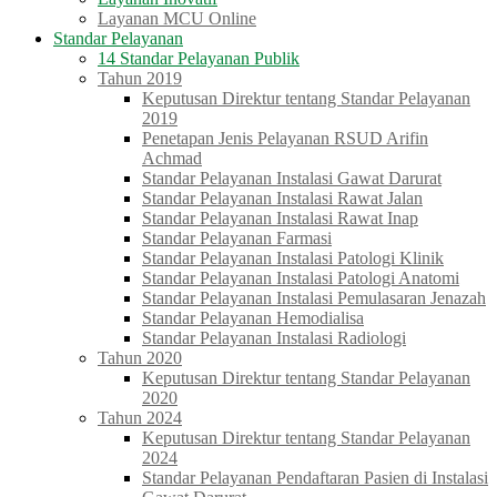
Layanan MCU Online
Standar Pelayanan
14 Standar Pelayanan Publik
Tahun 2019
Keputusan Direktur tentang Standar Pelayanan
2019
Penetapan Jenis Pelayanan RSUD Arifin
Achmad
Standar Pelayanan Instalasi Gawat Darurat
Standar Pelayanan Instalasi Rawat Jalan
Standar Pelayanan Instalasi Rawat Inap
Standar Pelayanan Farmasi
Standar Pelayanan Instalasi Patologi Klinik
Standar Pelayanan Instalasi Patologi Anatomi
Standar Pelayanan Instalasi Pemulasaran Jenazah
Standar Pelayanan Hemodialisa
Standar Pelayanan Instalasi Radiologi
Tahun 2020
Keputusan Direktur tentang Standar Pelayanan
2020
Tahun 2024
Keputusan Direktur tentang Standar Pelayanan
2024
Standar Pelayanan Pendaftaran Pasien di Instalasi