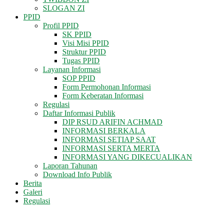
SLOGAN ZI
PPID
Profil PPID
SK PPID
Visi Misi PPID
Struktur PPID
Tugas PPID
Layanan Informasi
SOP PPID
Form Permohonan Informasi
Form Keberatan Informasi
Regulasi
Daftar Informasi Publik
DIP RSUD ARIFIN ACHMAD
INFORMASI BERKALA
INFORMASI SETIAP SAAT
INFORMASI SERTA MERTA
INFORMASI YANG DIKECUALIKAN
Laporan Tahunan
Download Info Publik
Berita
Galeri
Regulasi