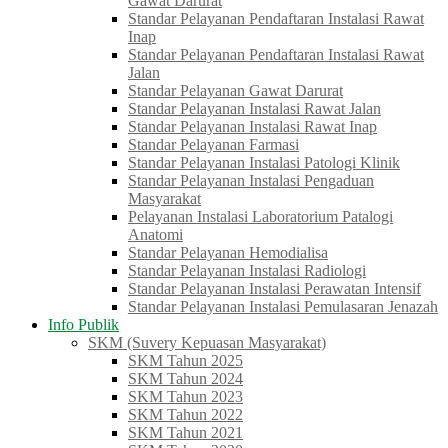
Gawat Darurat
Standar Pelayanan Pendaftaran Instalasi Rawat
Inap
Standar Pelayanan Pendaftaran Instalasi Rawat
Jalan
Standar Pelayanan Gawat Darurat
Standar Pelayanan Instalasi Rawat Jalan
Standar Pelayanan Instalasi Rawat Inap
Standar Pelayanan Farmasi
Standar Pelayanan Instalasi Patologi Klinik
Standar Pelayanan Instalasi Pengaduan
Masyarakat
Pelayanan Instalasi Laboratorium Patalogi
Anatomi
Standar Pelayanan Hemodialisa
Standar Pelayanan Instalasi Radiologi
Standar Pelayanan Instalasi Perawatan Intensif
Standar Pelayanan Instalasi Pemulasaran Jenazah
Info Publik
SKM (Suvery Kepuasan Masyarakat)
SKM Tahun 2025
SKM Tahun 2024
SKM Tahun 2023
SKM Tahun 2022
SKM Tahun 2021