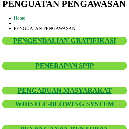
PENGUATAN PENGAWASAN
Home
PENGUATAN PENGAWASAN
PENGENDALIAN GRATIFIKASI
PENERAPAN SPIP
PENGADUAN MASYARAKAT
WHISTLE-BLOWING SYSTEM