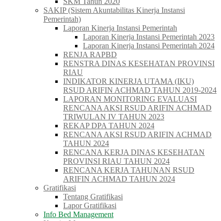
SKM Tahun 2020
SAKIP (Sistem Akuntabilitas Kinerja Instansi
Pemerintah)
Laporan Kinerja Instansi Pemerintah
Laporan Kinerja Instansi Pemerintah 2023
Laporan Kinerja Instansi Pemerintah 2024
RENJA RAPBD
RENSTRA DINAS KESEHATAN PROVINSI
RIAU
INDIKATOR KINERJA UTAMA (IKU)
RSUD ARIFIN ACHMAD TAHUN 2019-2024
LAPORAN MONITORING EVALUASI
RENCANA AKSI RSUD ARIFIN ACHMAD
TRIWULAN IV TAHUN 2023
REKAP DPA TAHUN 2024
RENCANA AKSI RSUD ARIFIN ACHMAD
TAHUN 2024
RENCANA KERJA DINAS KESEHATAN
PROVINSI RIAU TAHUN 2024
RENCANA KERJA TAHUNAN RSUD
ARIFIN ACHMAD TAHUN 2024
Gratifikasi
Tentang Gratifikasi
Lapor Gratifikasi
Info Bed Management